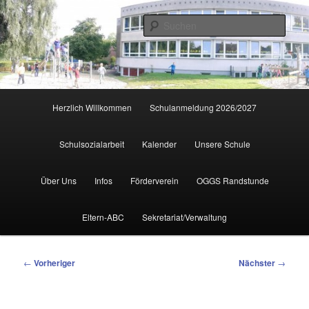
Zum
primären
Such
Inhalt
springen
Hauptmenü
Herzlich Willkommen
Schulanmeldung 2026/2027
Schulsozialarbeit
Kalender
Unsere Schule
Über Uns
Infos
Förderverein
OGGS Randstunde
Eltern-ABC
Sekretariat/Verwaltung
Beitragsnavigation
←
Vorheriger
Nächster
→