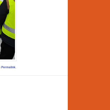
n
Permalink
.