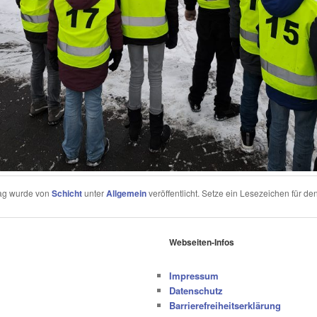
rag wurde von
Schicht
unter
Allgemein
veröffentlicht. Setze ein Lesezeichen für de
Webseiten-Infos
Impressum
Datenschutz
Barrierefreiheitserklärung