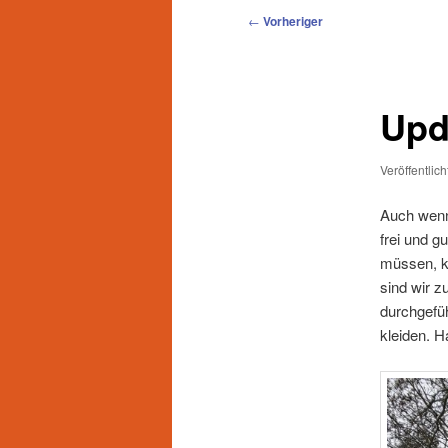
Beitragsnavigation
←
Vorheriger
Upd
Veröffentlic
Auch wenn 
frei und g
müssen, k
sind wir z
durchgefüh
kleiden. 