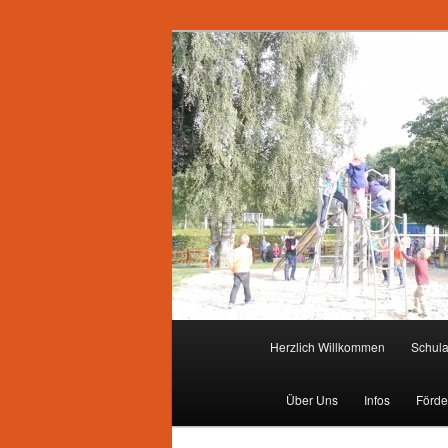
Zum
primären
Inhalt
springen
Hauptmenü
Herzlich Willkommen
Schul
Über Uns
Infos
Förde