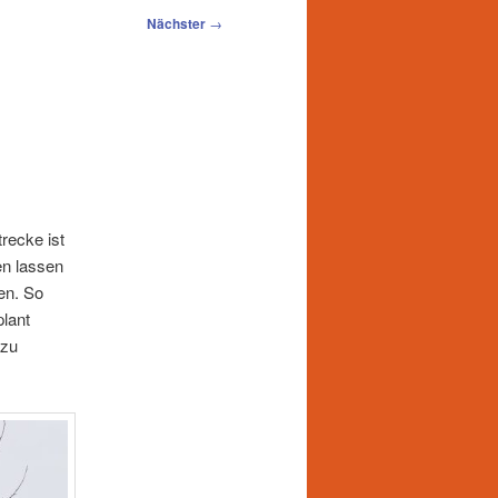
Nächster
→
recke ist
en lassen
en. So
plant
 zu