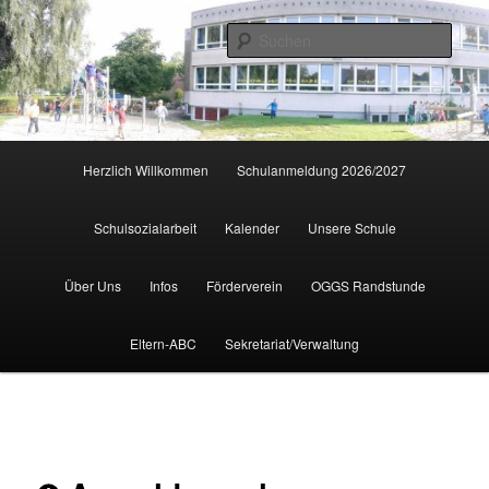
Zum
primären
Such
Inhalt
springen
Hauptmenü
Herzlich Willkommen
Schulanmeldung 2026/2027
Schulsozialarbeit
Kalender
Unsere Schule
Über Uns
Infos
Förderverein
OGGS Randstunde
Eltern-ABC
Sekretariat/Verwaltung
Beitragsnavigation