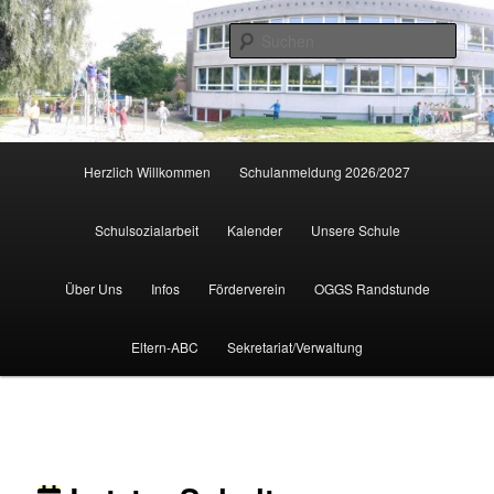
Zum
primären
Such
Inhalt
springen
Hauptmenü
Herzlich Willkommen
Schulanmeldung 2026/2027
Schulsozialarbeit
Kalender
Unsere Schule
Über Uns
Infos
Förderverein
OGGS Randstunde
Eltern-ABC
Sekretariat/Verwaltung
Beitragsnavigation