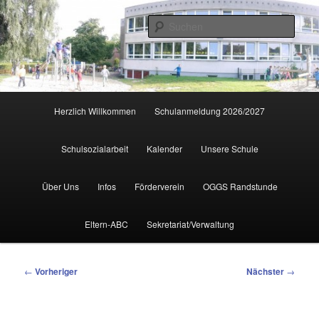
Zum
primären
Such
Inhalt
springen
Hauptmenü
Herzlich Willkommen
Schulanmeldung 2026/2027
Schulsozialarbeit
Kalender
Unsere Schule
Über Uns
Infos
Förderverein
OGGS Randstunde
Eltern-ABC
Sekretariat/Verwaltung
Beitragsnavigation
←
Vorheriger
Nächster
→