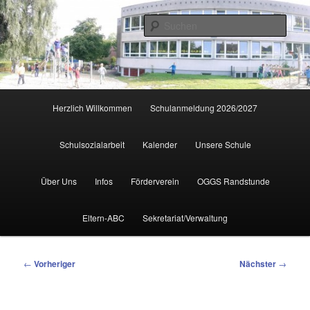
Zum
primären
Such
Inhalt
springen
Hauptmenü
Herzlich Willkommen
Schulanmeldung 2026/2027
Schulsozialarbeit
Kalender
Unsere Schule
Über Uns
Infos
Förderverein
OGGS Randstunde
Eltern-ABC
Sekretariat/Verwaltung
Beitragsnavigation
←
Vorheriger
Nächster
→