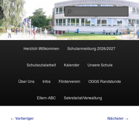
Zum
primären
Such
Inhalt
springen
Hauptmenü
Herzlich Willkommen
Schulanmeldung 2026/2027
Schulsozialarbeit
Kalender
Unsere Schule
Über Uns
Infos
Förderverein
OGGS Randstunde
Eltern-ABC
Sekretariat/Verwaltung
Beitragsnavigation
←
Vorheriger
Nächster
→