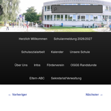
Zum
primären
Such
Inhalt
springen
Hauptmenü
Herzlich Willkommen
Schulanmeldung 2026/2027
Schulsozialarbeit
Kalender
Unsere Schule
Über Uns
Infos
Förderverein
OGGS Randstunde
Eltern-ABC
Sekretariat/Verwaltung
Beitragsnavigation
←
Vorheriger
Nächster
→