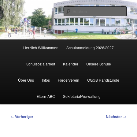
Zum
primären
Such
Inhalt
springen
Hauptmenü
Herzlich Willkommen
Schulanmeldung 2026/2027
Schulsozialarbeit
Kalender
Unsere Schule
Über Uns
Infos
Förderverein
OGGS Randstunde
Eltern-ABC
Sekretariat/Verwaltung
Beitragsnavigation
←
Vorheriger
Nächster
→