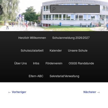
Zum
primären
Such
Inhalt
springen
Hauptmenü
Herzlich Willkommen
Schulanmeldung 2026/2027
Schulsozialarbeit
Kalender
Unsere Schule
Über Uns
Infos
Förderverein
OGGS Randstunde
Eltern-ABC
Sekretariat/Verwaltung
Beitragsnavigation
←
Vorheriger
Nächster
→