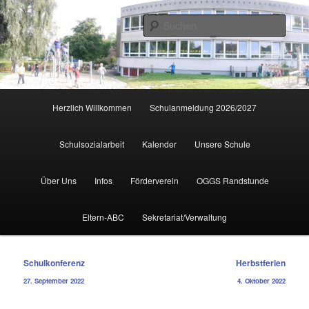
Zum
primären
Such
Inhalt
springen
Hauptmenü
Herzlich Willkommen
Schulanmeldung 2026/2027
Schulsozialarbeit
Kalender
Unsere Schule
Über Uns
Infos
Förderverein
OGGS Randstunde
Eltern-ABC
Sekretariat/Verwaltung
Beitragsnavigation
Schulkonferenz
Herbstferien
27. September 2022
4. Oktober 2022