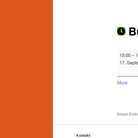
Beitragsnavigation
Bü
15:00
–
1
17. Sept
More
Dieser Eint
Kontakt