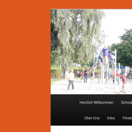
Zum
primären
Inhalt
springen
Hauptmenü
Herzlich Willkommen
Schul
Über Uns
Infos
Förde