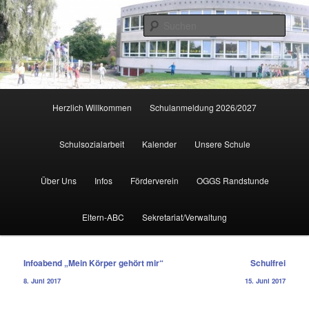
Zum
primären
Such
Inhalt
springen
Hauptmenü
Herzlich Willkommen
Schulanmeldung 2026/2027
Schulsozialarbeit
Kalender
Unsere Schule
Über Uns
Infos
Förderverein
OGGS Randstunde
Eltern-ABC
Sekretariat/Verwaltung
Beitragsnavigation
Infoabend „Mein Körper gehört mir“
Schulfrei
8. Juni 2017
15. Juni 2017