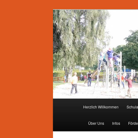
Zum
primären
Inhalt
springen
Hauptmenü
Herzlich Willkommen
Schul
Über Uns
Infos
Förde