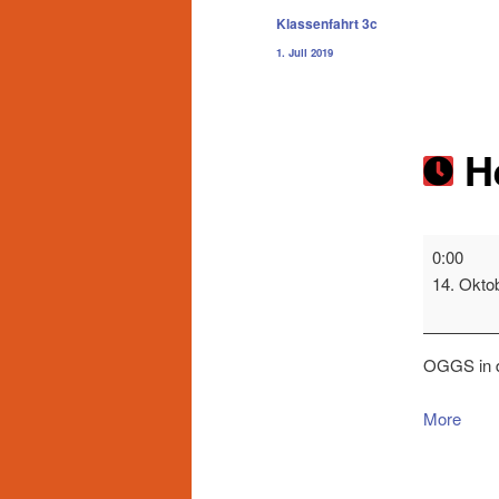
Beitragsnavigation
Klassenfahrt 3c
1. Juli 2019
He
0:00
14. Okto
OGGS in de
More