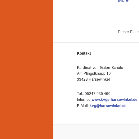
Dieser Eint
Kontakt
Kardinal-von-Galen-Schule
Am Pfingstknapp 10
33428 Harsewinkel
Tel.: 05247 935 460
Internet:
www.kvgs-harsewinkel.de
E-Mail:
kvg@harsewinkel.de