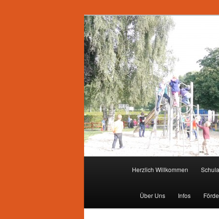
Zum
primären
Inhalt
springen
Hauptmenü
Herzlich Willkommen
Schul
Über Uns
Infos
Förde