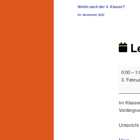
Beitragsnavigation
Wohin nach der 4. Klasse?
24. November 2022
L
0:00
–
1:
3. Febru
Im Klasse
Vordergru
Unterricht
More