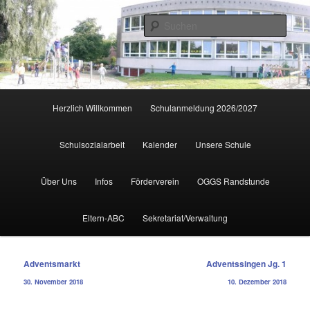
Zum
primären
Such
Inhalt
springen
Hauptmenü
Herzlich Willkommen
Schulanmeldung 2026/2027
Schulsozialarbeit
Kalender
Unsere Schule
Über Uns
Infos
Förderverein
OGGS Randstunde
Eltern-ABC
Sekretariat/Verwaltung
Beitragsnavigation
Adventsmarkt
Adventssingen Jg. 1
30. November 2018
10. Dezember 2018