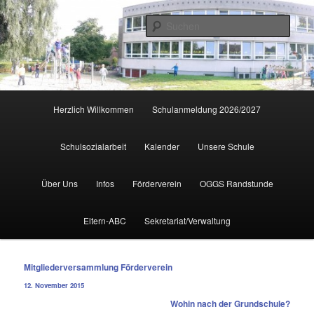
Zum
primären
Such
Inhalt
springen
Hauptmenü
Herzlich Willkommen
Schulanmeldung 2026/2027
Schulsozialarbeit
Kalender
Unsere Schule
Über Uns
Infos
Förderverein
OGGS Randstunde
Eltern-ABC
Sekretariat/Verwaltung
Beitragsnavigation
Mitgliederversammlung Förderverein
12. November 2015
Wohin nach der Grundschule?