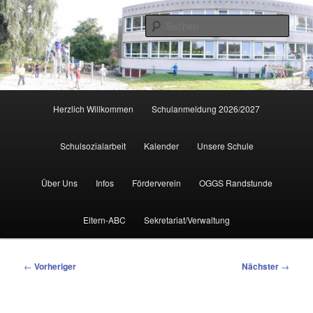
Zum
primären
Such
Inhalt
springen
Hauptmenü
Herzlich Willkommen
Schulanmeldung 2026/2027
Schulsozialarbeit
Kalender
Unsere Schule
Über Uns
Infos
Förderverein
OGGS Randstunde
Eltern-ABC
Sekretariat/Verwaltung
Beitragsnavigation
←
Vorheriger
Nächster
→