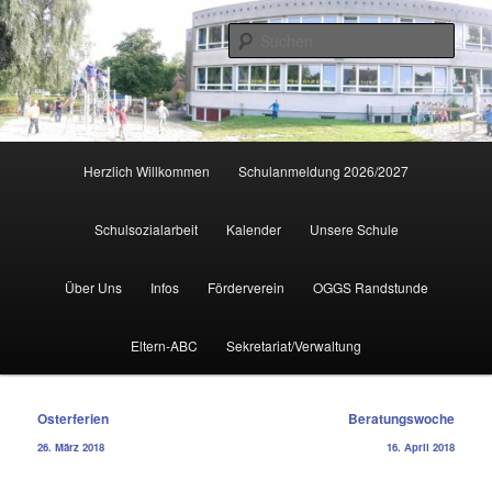
Zum
primären
Such
Inhalt
springen
Hauptmenü
Herzlich Willkommen
Schulanmeldung 2026/2027
Schulsozialarbeit
Kalender
Unsere Schule
Über Uns
Infos
Förderverein
OGGS Randstunde
Eltern-ABC
Sekretariat/Verwaltung
Beitragsnavigation
Osterferien
Beratungswoche
26. März 2018
16. April 2018