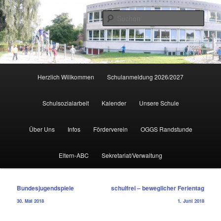
Zum
primären
Such
Inhalt
springen
Hauptmenü
Herzlich Willkommen
Schulanmeldung 2026/2027
Schulsozialarbeit
Kalender
Unsere Schule
Über Uns
Infos
Förderverein
OGGS Randstunde
Eltern-ABC
Sekretariat/Verwaltung
Beitragsnavigation
Bundesjugendspiele
schulfrei – beweglicher Ferientag
30. Mai 2018
1. Juni 2018