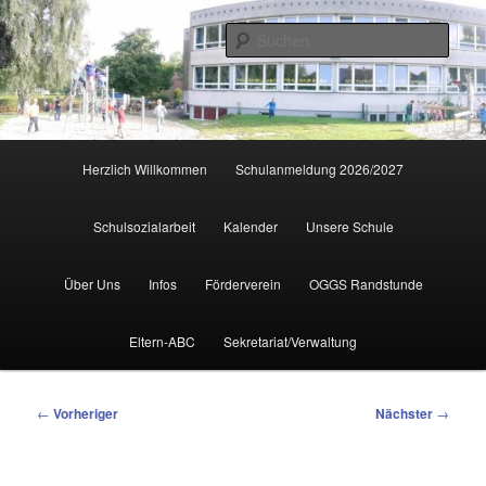
Zum
primären
Such
Inhalt
springen
Hauptmenü
Herzlich Willkommen
Schulanmeldung 2026/2027
Schulsozialarbeit
Kalender
Unsere Schule
Über Uns
Infos
Förderverein
OGGS Randstunde
Eltern-ABC
Sekretariat/Verwaltung
Beitragsnavigation
←
Vorheriger
Nächster
→