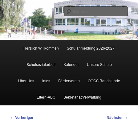
Zum
primären
Such
Inhalt
springen
Hauptmenü
Herzlich Willkommen
Schulanmeldung 2026/2027
Schulsozialarbeit
Kalender
Unsere Schule
Über Uns
Infos
Förderverein
OGGS Randstunde
Eltern-ABC
Sekretariat/Verwaltung
Beitragsnavigation
←
Vorheriger
Nächster
→