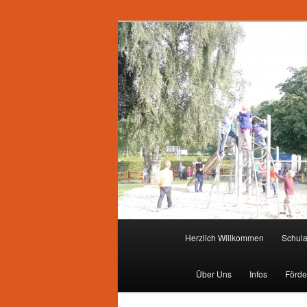
Zum
primären
Inhalt
springen
Hauptmenü
Herzlich Willkommen
Schul
Über Uns
Infos
Förde