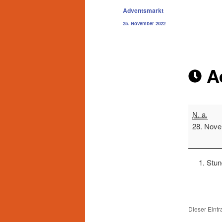
Beitragsnavigation
Adventsmarkt
25. November 2022
A
N. a.
28. Nov
Stu
Dieser Eint