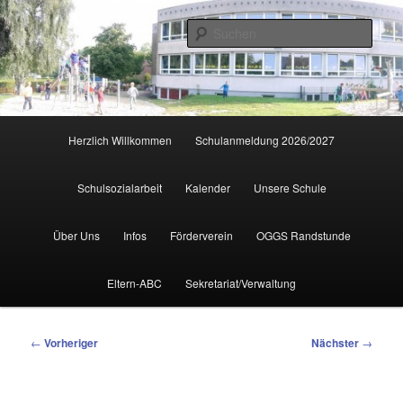
Zum
primären
Such
Inhalt
springen
Hauptmenü
Herzlich Willkommen
Schulanmeldung 2026/2027
Schulsozialarbeit
Kalender
Unsere Schule
Über Uns
Infos
Förderverein
OGGS Randstunde
Eltern-ABC
Sekretariat/Verwaltung
Beitragsnavigation
←
Vorheriger
Nächster
→